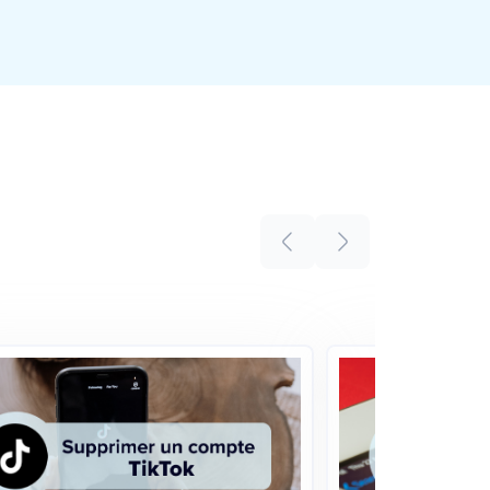
Obtenir le lien (URL) d’un profil
Facebook
5
mins
GUIDE