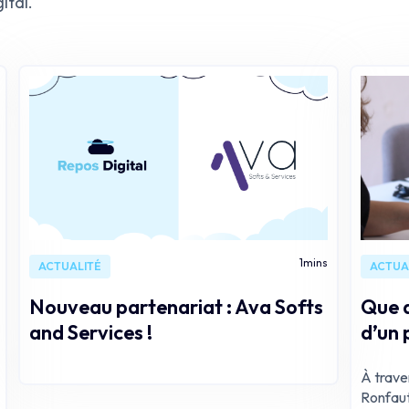
ital.
1
mins
ACTUALITÉ
ACTUA
Nouveau partenariat : Ava Softs
Que d
and Services !
d’un 
À traver
Ronfaut 