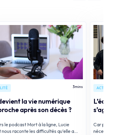
3
mins
LITÉ
ACTUALITÉ
evient la vie numérique
L’équipe de R
proche après son décès ?
s’agrandit !
s le podcast Mort à la ligne, Lucie
Car proposer un ser
nous raconte les difficultés qu’elle a
nécessite plusieurs t