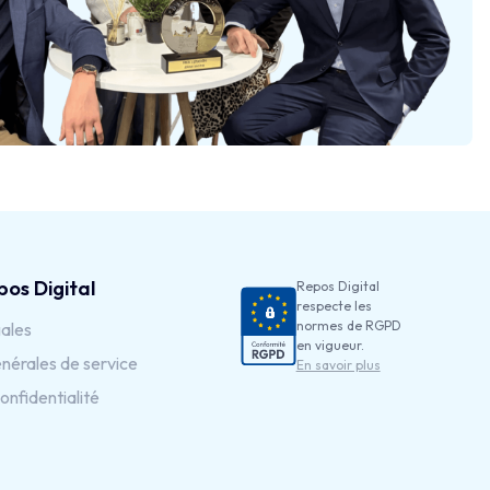
pos Digital
Repos Digital
respecte les
normes de RGPD
ales
en vigueur.
nérales de service
En savoir plus
onfidentialité