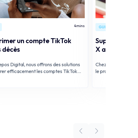
4
mins
GUIDE
rimer un compte TikTok
Supprimer un 
s décès
X après décès
pos Digital, nous offrons des solutions
Chez Repos Digital,
rer efficacement les comptes TikTok
le processus de ges
e décès.
après un décès.