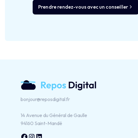
Prendre rendez-vous avec un conseiller
Salut c'est nous...
les Cookies !
bonjour@reposdigital.fr
On a attendu d'être sûrs que le contenu de ce site vous intéresse
avant de vous déranger, mais on aimerait bien vous
accompagner pendant votre visite...
14 Avenue du Général de Gaulle
C'est OK pour vous ?
94160 Saint-Mandé
Pour modifier vos préférences par la suite, cliquez sur le lien
'Préférences de cookies' situé dans le pied de page.