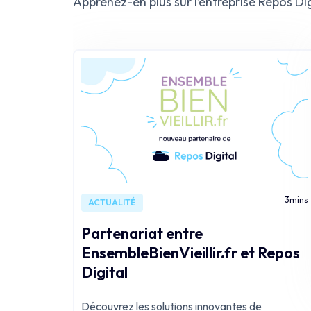
Apprenez-en plus sur l’entreprise Repos Dig
3
mins
ACTUALITÉ
Partenariat entre
EnsembleBienVieillir.fr et Repos
Digital
Découvrez les solutions innovantes de