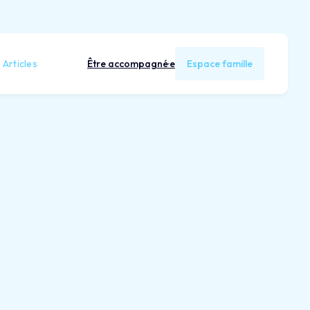
Articles
Être accompagné·e
Espace famille
Supprimer un compte Gmail après
décès