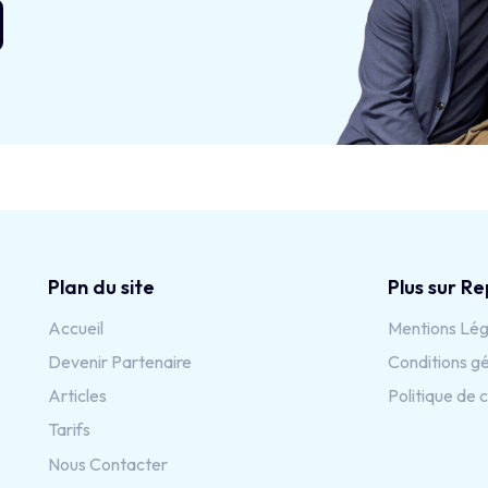
Plan du site
Plus sur Re
Accueil
Mentions Lég
Devenir Partenaire
Conditions gé
Articles
Politique de c
Tarifs
Nous Contacter