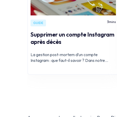
3
mins
GUIDE
Supprimer un compte Instagram
après décès
La gestion post-mortem d’un compte
Instagram : que faut-il savoir ? Dans notre
société ultra-connectée, ces comptes
représentent un pan de notre identité et
méritent une attention particulière.