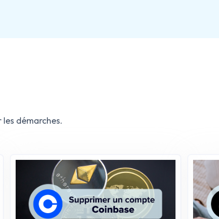
ance pour seniors par EnsembleBienVieillir.fr et
ique pour un avenir connecté et sécurisé.
 les démarches.