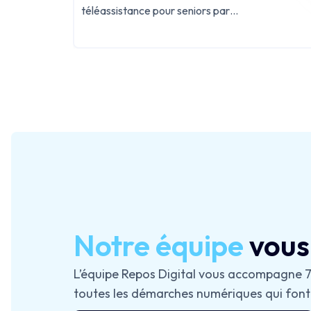
téléassistance pour seniors par
EnsembleBienVieillir.fr et Repos Digital, offrant
sécurité et gestion numérique pour un avenir
connecté et sécurisé.
Notre équipe
vous
L’équipe Repos Digital vous accompagne 7 j
toutes les démarches numériques qui font 