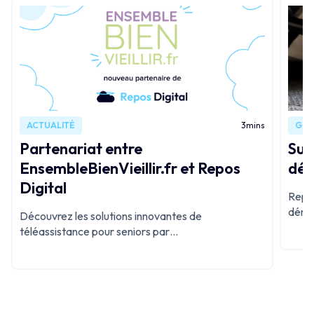
ACTUALITÉ
3
mins
GUI
Partenariat entre
Sup
EnsembleBienVieillir.fr et Repos
déc
Digital
Repos
démar
Découvrez les solutions innovantes de
d'une
téléassistance pour seniors par
procé
EnsembleBienVieillir.fr et Repos Digital, offrant
sécurité et gestion numérique pour un avenir
connecté et sécurisé.