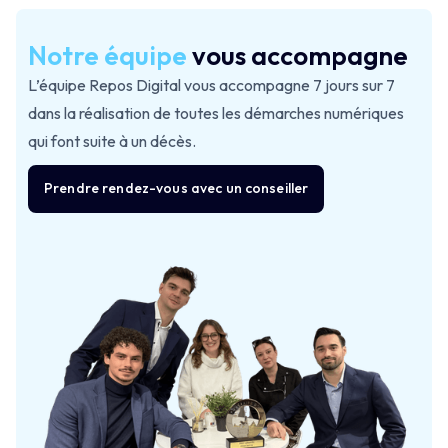
RGPD. Cela inclut, entre autres, la confidentialité et la
suppression sécurisée des données une fois les
Notre équipe
vous accompagne
démarches terminées.
L’équipe Repos Digital vous accompagne 7 jours sur 7
dans la réalisation de toutes les démarches numériques
qui font suite à un décès.
Prendre rendez-vous avec un conseiller