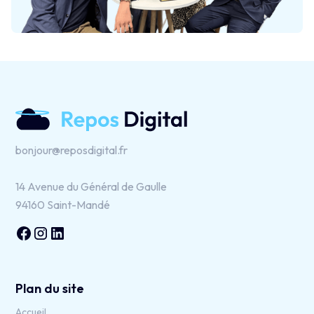
bonjour@reposdigital.fr
14 Avenue du Général de Gaulle
94160 Saint-Mandé
Plan du site
Accueil