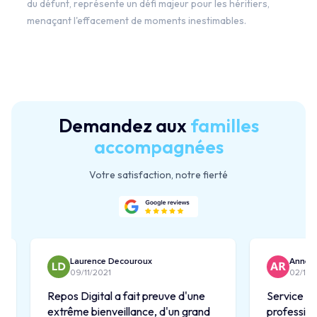
du défunt, représente un défi majeur pour les héritiers,
menaçant l'effacement de moments inestimables.
Demandez aux
familles
accompagnées
Votre satisfaction, notre fierté
Laurence Decouroux
Anne Roug
09/11/2021
02/12/2022
Repos Digital a fait preuve d'une
Service très 
extrême bienveillance, d'un grand
professionnel 